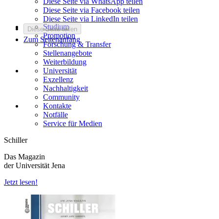
Diese Seite via WhatsApp teilen
Diese Seite via Facebook teilen
Diese Seite via LinkedIn teilen
Studium
Diese Seite teilen
Promotion
Zum Seitenanfang
Forschung & Transfer
Stellenangebote
Weiterbildung
Universität
Exzellenz
Nachhaltigkeit
Community
Kontakte
Notfälle
Service für Medien
Schiller
Das Magazin
der Universität Jena
Jetzt lesen!