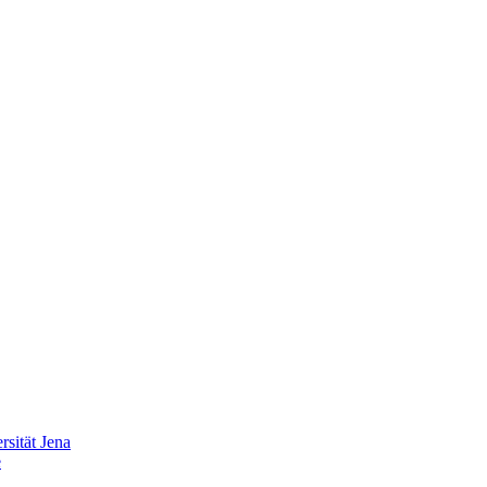
sität Jena
e